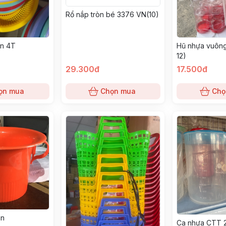
Rổ nắp tròn bé 3376 VN(10)
Hũ nhựa vuông
ân 4T
12)
29.300đ
17.500đ
ọn mua
Chọn mua
Chọ
ân
Ca nhựa CTT 2