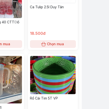
Ca Tulip 2.5l Duy Tân
 40 CTT( lố
18.500đ
n mua
Chọn mua
Rổ Cải Tim 5T VP
l