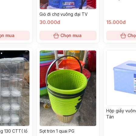
Giỏ đi chợ vuông đại TV
30.000đ
15.000đ
ọn mua
Chọn mua
Chọ
Hộp giấy vuôn
Tân
g 130 CTT( lố
Sọt tròn 1 quai PG