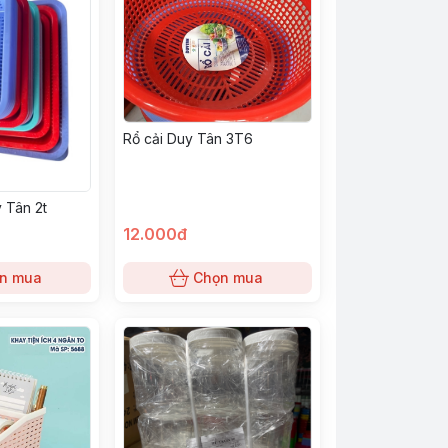
Rổ cải Duy Tân 3T6
 Tân 2t
12.000đ
n mua
Chọn mua