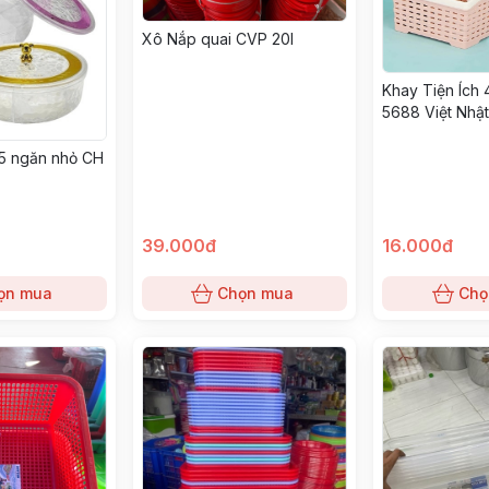
Xô Nắp quai CVP 20l
Khay Tiện Ích
5688 Việt Nhậ
 5 ngăn nhỏ CH
39.000đ
16.000đ
ọn mua
Chọn mua
Chọ