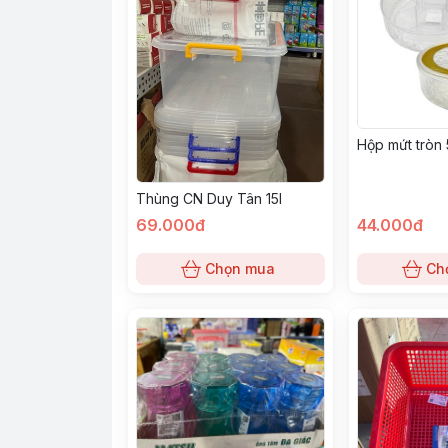
Hộp mứt tròn
Thùng CN Duy Tân 15l
69.000đ
44.000đ
Chọn mua
Ch