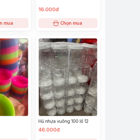
16.000đ
n mua
Chọn mua
Hũ nhựa vuông 100 lố 12
46.000đ