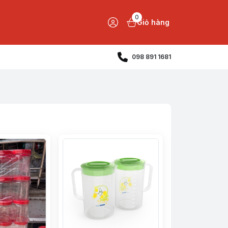
0
Giỏ hàng
098 891 1681