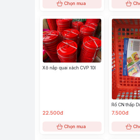
Chọn mua
Ch
Xô nắp quai xách CVP 10l
Rổ CN thấp D
22.500đ
7.500đ
Chọn mua
Ch