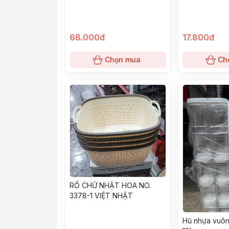
68.000đ
17.800đ
Chọn mua
Ch
RỔ CHỮ NHẬT HOA NO.
3378-1 VIỆT NHẬT
Hũ nhựa vuôn