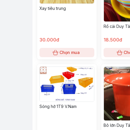
Xay tiêu trung
Rổ cải Duy T
30.000đ
18.500đ
Chọn mua
Ch
Sóng hở 1T9 V.Nam
Bô lớn Duy T