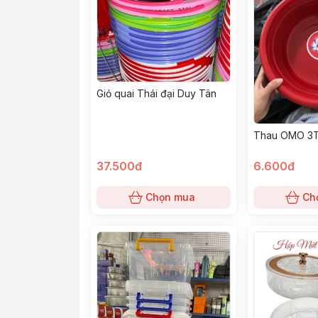
Giỏ quai Thái đại Duy Tân
Thau OMO 3
37.500đ
6.600đ
Chọn mua
Ch