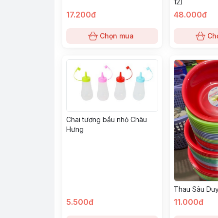
12)
17.200đ
48.000đ
Chọn mua
Ch
Chai tương bầu nhỏ Châu
Hưng
Thau Sâu Duy
5.500đ
11.000đ