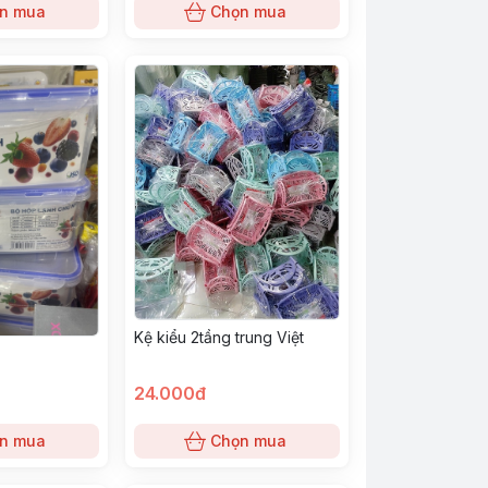
n mua
Chọn mua
Kệ kiểu 2tầng trung Việt
24.000đ
n mua
Chọn mua