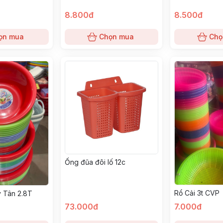
8.800đ
8.500đ
ọn mua
Chọn mua
Chọ
Ống đũa đôi lố 12c
Rổ Cải 3t CVP
 Tân 2.8T
73.000đ
7.000đ