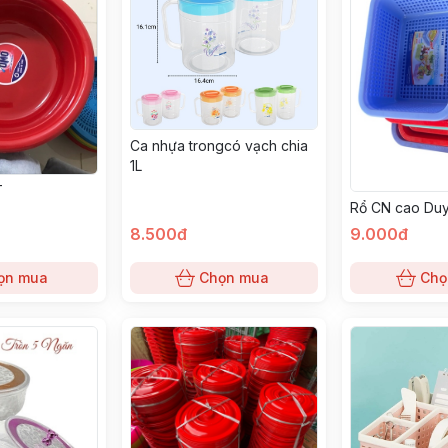
Ca nhựa trongcó vạch chia
1L
T
Rổ CN cao Duy
8.500đ
9.000đ
ọn mua
Chọn mua
Chọ