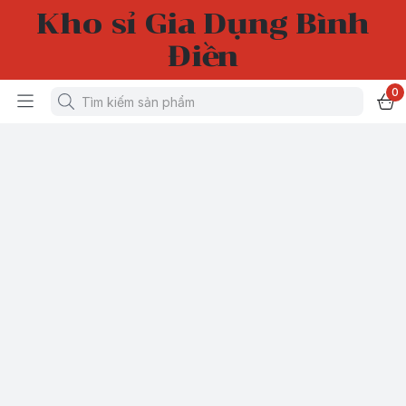
Kho sỉ Gia Dụng Bình
Điền
0