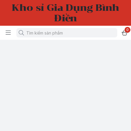
Kho sỉ Gia Dụng Bình
Điền
0