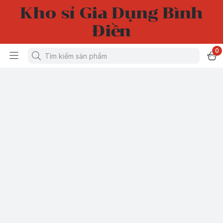
Kho sỉ Gia Dụng Bình
Điền
0