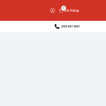
0
Giỏ hàng
098 891 1681