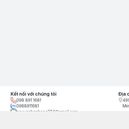
Kết nối với chúng tôi
Địa 
098 891 1681
499
0988911681
Min
nguyenhaphong224@gmail.com