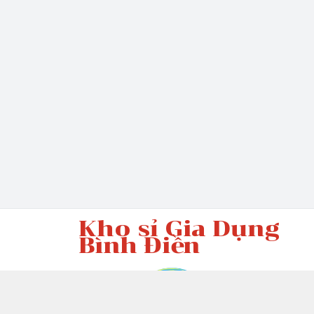
Kho sỉ Gia Dụng
Bình Điền