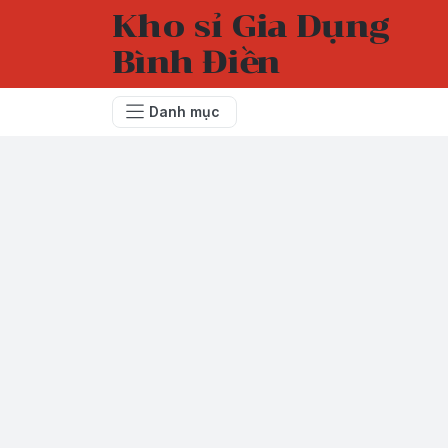
Kho sỉ Gia Dụng
Bình Điền
Danh mục