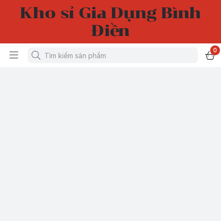
Kho sỉ Gia Dụng Bình
Điền
0