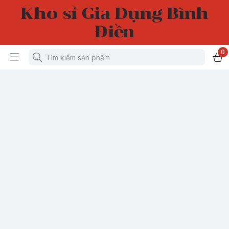
Kho sỉ Gia Dụng Bình
Điền
0