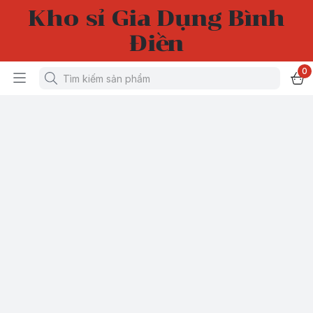
Kho sỉ Gia Dụng Bình
Điền
0