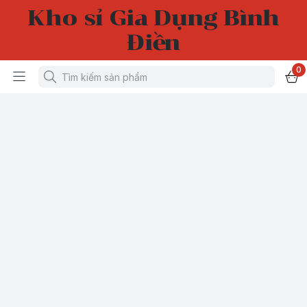
Kho sỉ Gia Dụng Bình
Điền
0