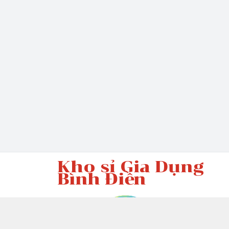
Kho sỉ Gia Dụng
Bình Điền