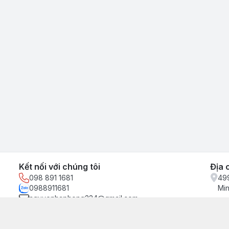
Kết nối với chúng tôi
Địa 
098 891 1681
499
0988911681
Min
nguyenhaphong224@gmail.com