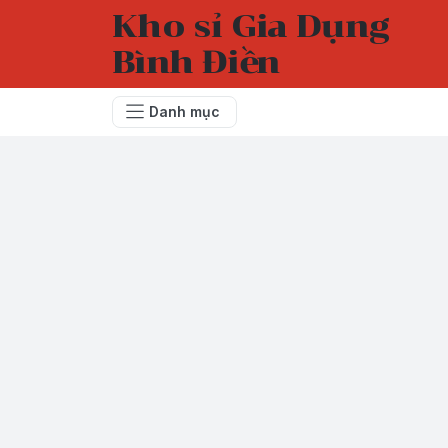
Kho sỉ Gia Dụng
Bình Điền
Danh mục