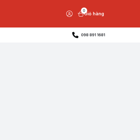
0
Giỏ hàng
098 891 1681