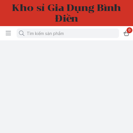
Kho sỉ Gia Dụng Bình
Điền
0