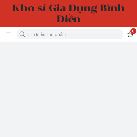
Kho sỉ Gia Dụng Bình
Điền
0