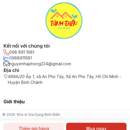
Kết nối với chúng tôi
098 891 1681
0988911681
nguyenhaphong224@gmail.com
Địa chỉ
499A/20 Ấp 1, xã An Phú Tây, Xã An Phú Tây, Hồ Chí Minh -
Huyện Bình Chánh
Giới thiệu
© 2026
Kho sỉ Gia Dụng Bình Điền
Thêm giỏ hàng
Mua ngay