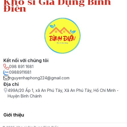
Kho sỉ Gia Dụng Bình
Điền
Kết nối với chúng tôi
098 891 1681
0988911681
nguyenhaphong224@gmail.com
Địa chỉ
499A/20 Ấp 1, xã An Phú Tây, Xã An Phú Tây, Hồ Chí Minh -
Huyện Bình Chánh
Giới thiệu