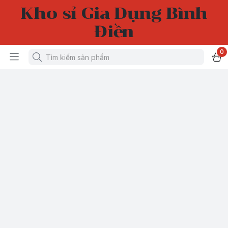
Kho sỉ Gia Dụng Bình
Điền
0