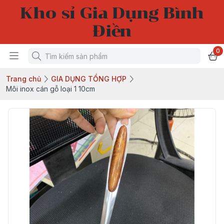
Kho sỉ Gia Dụng Bình
Điền
0
Trang chủ
GIA DỤNG TỔNG HỢP
Môi inox cán gỗ loại 1 10cm