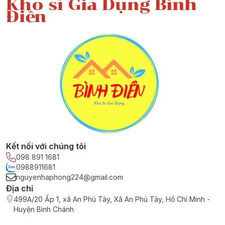
Kho sỉ Gia Dụng Bình
Điền
Kết nối với chúng tôi
098 891 1681
0988911681
nguyenhaphong224@gmail.com
Địa chỉ
499A/20 Ấp 1, xã An Phú Tây, Xã An Phú Tây, Hồ Chí Minh -
Huyện Bình Chánh