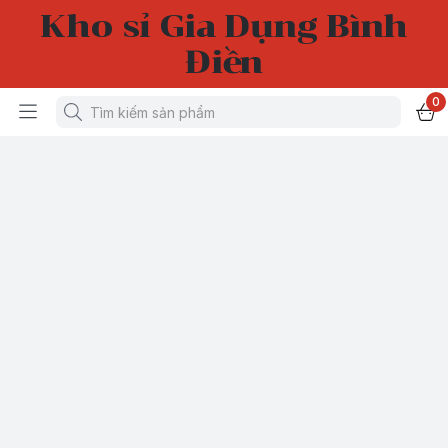
Kho sỉ Gia Dụng Bình
Điền
0