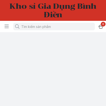
Kho sỉ Gia Dụng Bình
Điền
0