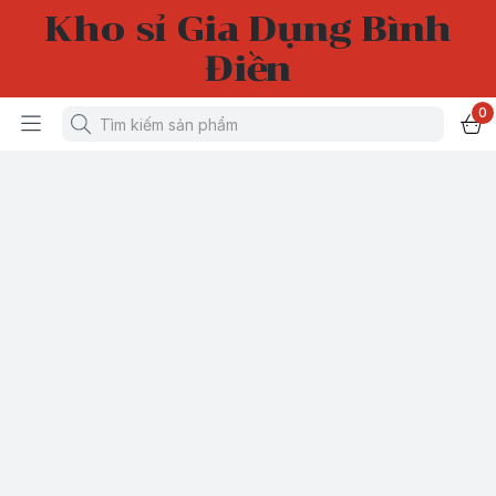
Kho sỉ Gia Dụng Bình
Điền
0