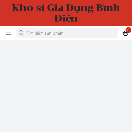
Kho sỉ Gia Dụng Bình
Điền
0