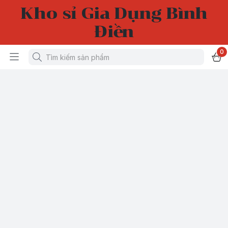
Kho sỉ Gia Dụng Bình
Điền
0