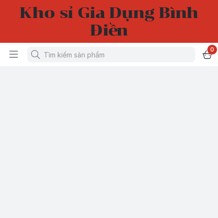
Kho sỉ Gia Dụng Bình
Điền
0