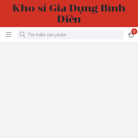
Kho sỉ Gia Dụng Bình
Điền
0