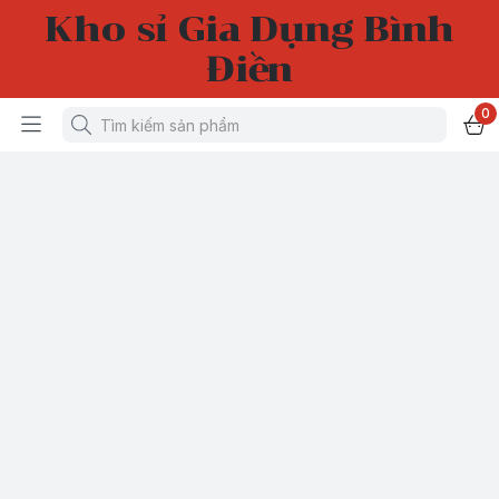
Kho sỉ Gia Dụng Bình
Điền
0