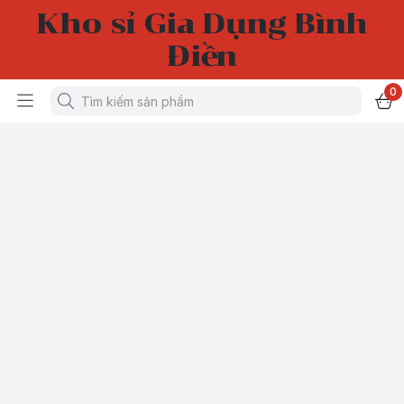
Kho sỉ Gia Dụng Bình
Điền
0