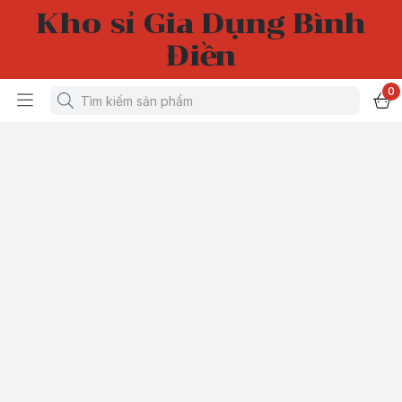
Kho sỉ Gia Dụng Bình
Điền
0