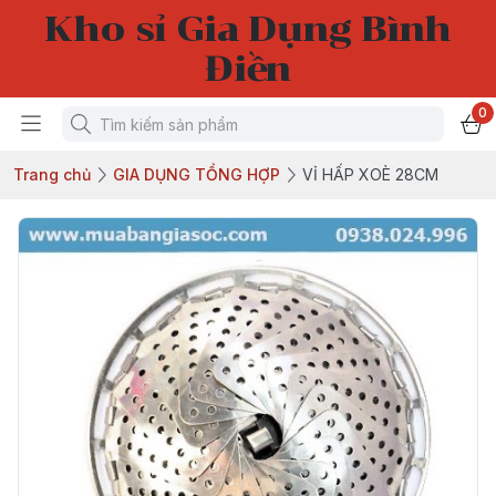
Kho sỉ Gia Dụng Bình
Điền
0
Trang chủ
GIA DỤNG TỔNG HỢP
VỈ HẤP XOÈ 28CM