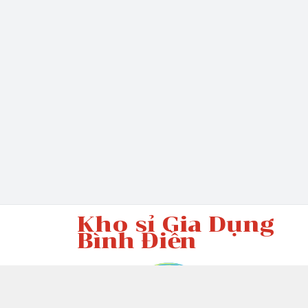
Kho sỉ Gia Dụng
Bình Điền