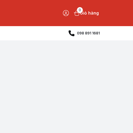
0
Giỏ hàng
098 891 1681