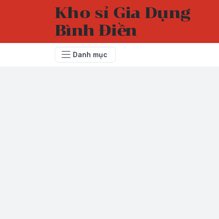
Kho sỉ Gia Dụng
Bình Điền
Danh mục