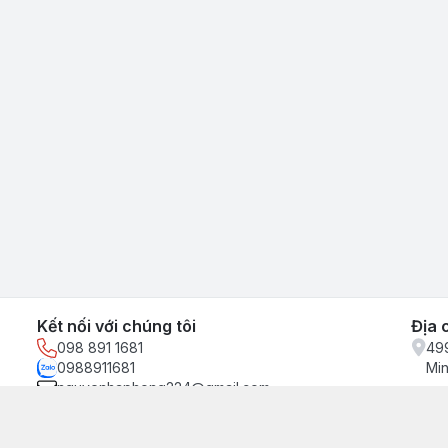
Kết nối với chúng tôi
Địa 
098 891 1681
499
0988911681
Min
nguyenhaphong224@gmail.com