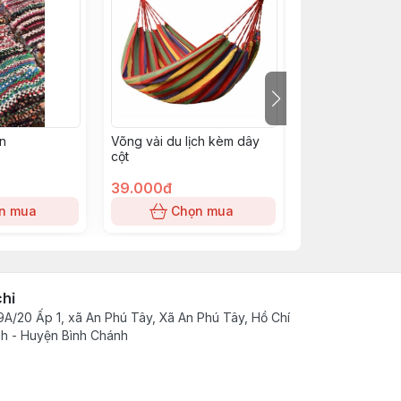
n
Võng vải du lịch kèm dây
Thảm Lông 38x
cột
39.000đ
32.000đ
n mua
Chọn mua
Chọn
chỉ
A/20 Ấp 1, xã An Phú Tây, Xã An Phú Tây, Hồ Chí
h - Huyện Bình Chánh