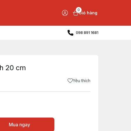
0
Giỏ hàng
098 891 1681
nh 20 cm
Yêu thích
Mua ngay