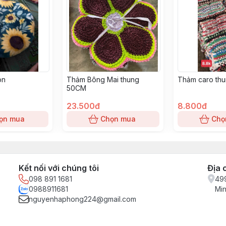
òn
Thảm Bông Mai thung
Thảm caro thu
50CM
23.500đ
8.800đ
ọn mua
Chọn mua
Chọ
Kết nối với chúng tôi
Địa 
098 891 1681
499
0988911681
Min
nguyenhaphong224@gmail.com