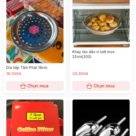
Khay ráo dầu vỉ lưới inox
22cm(200)
Dĩa hấp Tâm Phát 18cm
18.000đ
26.800đ
Chọn mua
Chọn mua