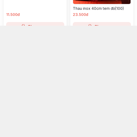
Thau inox 40cm tem đỏ(100)
11.500đ
23.500đ
Chọn mua
Chọn mua
Rổ gạo vuông inox 30x12(200)
Rổ lưới 25cm không tai(100)
16.000đ
17.000đ