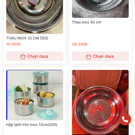
Thau inox 40 cm
THAU INOX 32 CM (150)
14.500đ
28.200đ
Chọn mua
Chọn mua
Hộp lạnh tròn inox 13cm(200)