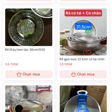
Rổ lỗ bự tem táo 36cm(100)
Rổ gạo inox 22.5cm có tai chân
24.700đ
20.500đ
Chọn mua
Chọn mua