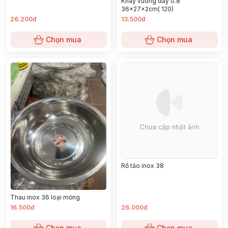
Khay vuông dày 0.8
36x27x2cm( 120)
26.200đ
13.500đ
Chọn mua
Chọn mua
Rổ táo inox 38
Thau inox 36 loại mỏng
16.500đ
26.000đ
Chọn mua
Chọn mua