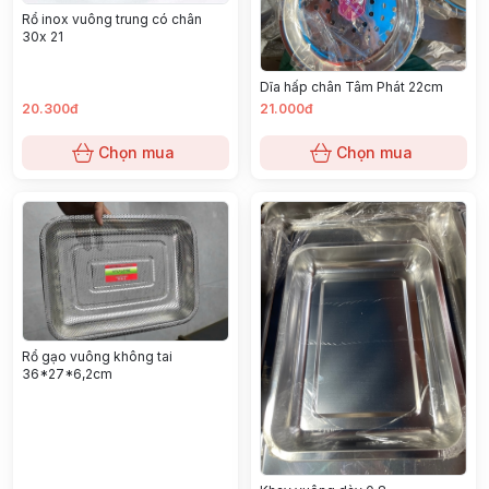
Rổ inox vuông trung có chân
30x 21
Dĩa hấp chân Tâm Phát 22cm
20.300đ
21.000đ
Chọn mua
Chọn mua
Rổ gạo vuông không tai
36*27*6,2cm